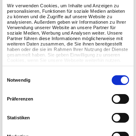
Wiederherstellung möglich (Zero-Knowledge-Prinzip).
Wir verwenden Cookies, um Inhalte und Anzeigen zu
personalisieren, Funktionen für soziale Medien anbieten
✅ Flexibles und automatisiertes Backup-Management
zu können und die Zugriffe auf unsere Website zu
analysieren. Außerdem geben wir Informationen zu Ihrer
Individuelle Backup-Pläne für Server, Workstations und
Verwendung unserer Website an unsere Partner für
soziale Medien, Werbung und Analysen weiter. Unsere
virtuelle Maschinen.
Partner führen diese Informationen möglicherweise mit
weiteren Daten zusammen, die Sie ihnen bereitgestellt
Regelmäßige automatische Sicherungen verhindern
haben oder die sie im Rahmen Ihrer Nutzung der Dienste
Datenverluste und Betriebsausfälle.
gesammelt haben. Sie geben Einwilligung zu unseren
Cookies, wenn Sie unsere Webseite weiterhin nutzen.
✅ Hybrid-Backup: Kombination aus lokaler und
Cloud-
Sicherung
Einwilligungsauswahl
Notwendig
Möglichkeit, Daten lokal und in der Cloud zu sichern,
inklusive Replikation von lokal zur Cloud.
Präferenzen
Schutz vor Hardware-Ausfällen, Cyberangriffen oder
versehentlichem Löschen.
Statistiken
✅ Einfache Verwaltung und Wiederherstellung
Daten können jederzeit wiederhergestellt werden,