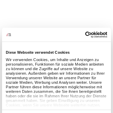
OneBackup - Anwendungsfälle
für verschiedene
Unternehmensgrößen
Diese Webseite verwendet Cookies
Wir verwenden Cookies, um Inhalte und Anzeigen zu
personalisieren, Funktionen für soziale Medien anbieten
zu können und die Zugriffe auf unsere Website zu
analysieren. Außerdem geben wir Informationen zu Ihrer
Verwendung unserer Website an unsere Partner für
Kleine Unternehmen
soziale Medien, Werbung und Analysen weiter. Unsere
Partner führen diese Informationen möglicherweise mit
weiteren Daten zusammen, die Sie ihnen bereitgestellt
Unkomplizierte Einrichtung und intuitive Bedienung:
haben oder die sie im Rahmen Ihrer Nutzung der Dienste
Auch ohne tiefgreifende IT-Kenntnisse können Sie
gesammelt haben. Sie geben Einwilligung zu unseren
Cookies, wenn Sie unsere Webseite weiterhin nutzen.
OneBackup schnell installieren und konfigurieren.