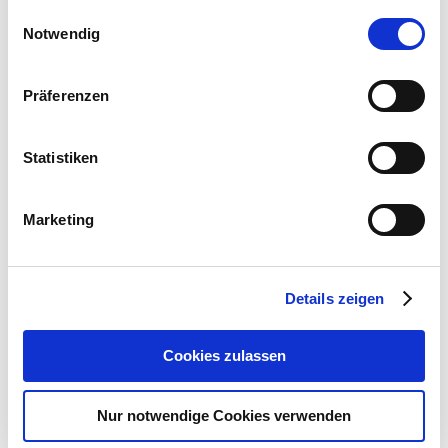
Kostengünstige Pakete (z.B. OneBackup 50,
Einwilligungsauswahl
OneBackup 100): Optimale Datensicherung für kleine
Notwendig
Budgets.
Präferenzen
Ideal für Workstations und einzelne Server: Schützen
Sie Ihre wichtigsten Arbeitsplätze und Server mit einer
zuverlässigen Backup-Lösung.
Statistiken
Schutz kritischer Geschäftsdaten wie Rechnungen,
Kundendaten, Angebote: Minimieren Sie das Risiko von
Marketing
Datenverlust und Betriebsausfällen.
Details zeigen
Beispiel:
Ein kleines Architekturbüro sichert seine CAD-
Zeichnungen und Kundendaten mit OneBackup 50, um im
Cookies zulassen
Falle eines Hardware-Defekts schnell wieder arbeitsfähig
zu sein.
Nur notwendige Cookies verwenden