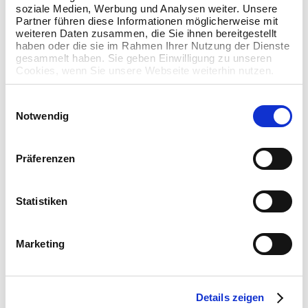
soziale Medien, Werbung und Analysen weiter. Unsere
idealen NFON Lösung.
Partner führen diese Informationen möglicherweise mit
weiteren Daten zusammen, die Sie ihnen bereitgestellt
Planung & Konfiguration
haben oder die sie im Rahmen Ihrer Nutzung der Dienste
gesammelt haben. Sie geben Einwilligung zu unseren
Wir konfigurieren Ihr System individuell – inklusive
Cookies, wenn Sie unsere Webseite weiterhin nutzen.
Rufverteilung, Nebenstellen, Teams-Integration & Co.
Einwilligungsauswahl
Installation & Schulung
Notwendig
Alle Geräte werden angebunden, Benutzer eingerichtet
und Ihr Team geschult.
Präferenzen
Support & Betreuung
Statistiken
Wir lassen Sie nicht allein: Auch nach der Einrichtung
stehen wir mit Rat und Tat zur Seite.
Marketing
Details zeigen