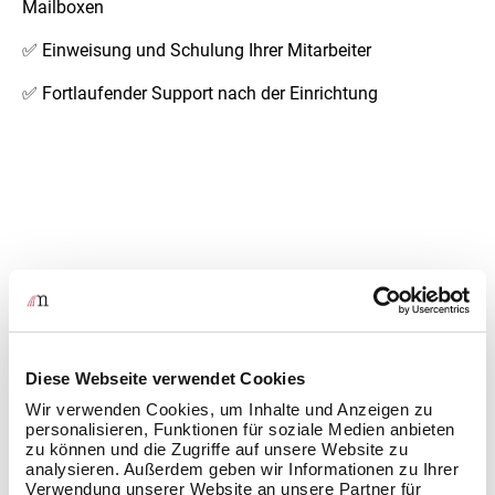
Mailboxen
✅ Einweisung und Schulung Ihrer Mitarbeiter
✅ Fortlaufender Support nach der Einrichtung
So läuft die NFON Einrichtung mit uns
Diese Webseite verwendet Cookies
ab
Wir verwenden Cookies, um Inhalte und Anzeigen zu
personalisieren, Funktionen für soziale Medien anbieten
Erstgespräch & Analyse
zu können und die Zugriffe auf unsere Website zu
analysieren. Außerdem geben wir Informationen zu Ihrer
Wir ermitteln Ihre Anforderungen und beraten Sie zur
Verwendung unserer Website an unsere Partner für