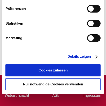
werden, kann bis zu 15 Minuten betragen. War
Präferenzen
zuerst nur von Windows Server 2012 R2 in
Verbindung mit Domain Controllern die Rede, liegen
inzwischen auch Meldungen vor, dass Domain
Statistiken
Controller (DC) unter Windows Server 2016, 2019
und 2022 betroffen seien. Das Problem tritt nicht in
Marketing
allen Szenarien auf, die genauen Bedingungen, die
das Problem triggern, sind bisher unbekannt.
>> Mehr Infos dazu
Details zeigen
Cookies zulassen
Nur notwendige Cookies verwenden
Kontakt
Karriere
Datenschutz
Widerrufsrecht
AGB
Impressum