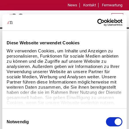
News
Kontakt
Fernwartung
Microsoft
Microsoft Updates
verursachen massive
Diese Webseite verwendet Cookies
Probleme im Januar 2022
Wir verwenden Cookies, um Inhalte und Anzeigen zu
personalisieren, Funktionen für soziale Medien anbieten
zu können und die Zugriffe auf unsere Website zu
15-01-2022
analysieren. Außerdem geben wir Informationen zu Ihrer
Verwendung unserer Website an unsere Partner für
soziale Medien, Werbung und Analysen weiter. Unsere
Einige der neuesten Microsoft Updates Januar 2022
Partner führen diese Informationen möglicherweise mit
verursachen massive Probleme und Endlosschleifen
weiteren Daten zusammen, die Sie ihnen bereitgestellt
haben oder die sie im Rahmen Ihrer Nutzung der Dienste
bei Neustarts der Domain Controller. Der Prozess
gesammelt haben. Sie geben Einwilligung zu unseren
lsass.exe (oder wininit.exe) löst bei betroffenen
Cookies, wenn Sie unsere Webseite weiterhin nutzen.
Maschinen einen zyklischen Neustart des
betreffenden Windows-Servers aus, weil ein
Einwilligungsauswahl
Zugriffskonflikt den Fehler 0xc0000005 erzeugt.
Notwendig
Das Intervall, in dem diese Neustarts erzwungen