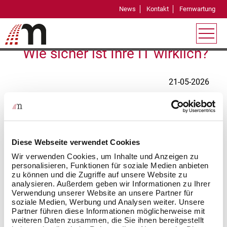
News
Kontakt
Fernwartung
IT Security
Wie sicher ist Ihre IT wirklich?
21-05-2026
Cyberangriffe werden immer gezielter und
raffinierter. Firewalls und Virenscanner allein reichen
längst nicht mehr aus, um Unternehmen zuverlässig
Diese Webseite verwendet Cookies
zu schützen. Genau hier kommt Pentesting ins
Spiel.
Wir verwenden Cookies, um Inhalte und Anzeigen zu
personalisieren, Funktionen für soziale Medien anbieten
zu können und die Zugriffe auf unsere Website zu
Als Teil unseres Leistungsportfolios bei Marcard
analysieren. Außerdem geben wir Informationen zu Ihrer
Media bieten wir professionelle Penetrationstests,
Verwendung unserer Website an unsere Partner für
um Sicherheitslücken gezielt aufzudecken – bevor
soziale Medien, Werbung und Analysen weiter. Unsere
Partner führen diese Informationen möglicherweise mit
es andere tun.
weiteren Daten zusammen, die Sie ihnen bereitgestellt