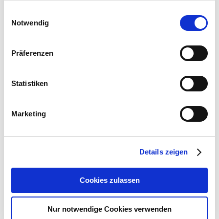
Einwilligungsauswahl
Die etracker Academy bietet ein umfassendes
Notwendig
Trainingsprogramm, das die Teilnehmerinnen und
Teilnehmer befähigt, die leistungsstarken
Funktionen der etracker Plattform optimal zu
Präferenzen
nutzen. Mit dem CeS-Zertifikat haben unsere
Mitarbeiterinnen und Mitarbeiter nicht nur ihr
Statistiken
Fachwissen vertieft, sondern auch ihre Fähigkeiten
in der Analyse von Nutzerdaten und der Optimierung
von Online-Marketing-Strategien erweitert.
Marketing
Die Marcard Media GmbH unterstützt Sie gerne im
Details zeigen
Bereich Online-Marketing, Web-Analyse, bei der
Implementierung von etracker sowie allen weiteren
Cookies zulassen
technischen Anliegen rund um Ihre
Website
und
IT-
Infrastruktur
.
Nur notwendige Cookies verwenden