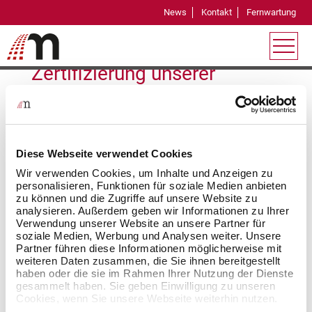
News
Kontakt
Fernwartung
Information
Zertifizierung unserer
Mitarbeiter zum Certified
etracker Specialist (CeS)
Diese Webseite verwendet Cookies
09-12-2024
Wir verwenden Cookies, um Inhalte und Anzeigen zu
personalisieren, Funktionen für soziale Medien anbieten
Unsere Mitarbeiterinnen und Mitarbeiter haben das
zu können und die Zugriffe auf unsere Website zu
Certified etracker Specialist Zertifikat (CeS)
analysieren. Außerdem geben wir Informationen zu Ihrer
Verwendung unserer Website an unsere Partner für
erworben. Der Erwerb dieses Zertifikats fördert die
soziale Medien, Werbung und Analysen weiter. Unsere
Weiterbildung in den Bereichen Webanalyse,
Partner führen diese Informationen möglicherweise mit
digitales Marketing und technische Integration der
weiteren Daten zusammen, die Sie ihnen bereitgestellt
haben oder die sie im Rahmen Ihrer Nutzung der Dienste
etracker Funktionalitäten.
gesammelt haben. Sie geben Einwilligung zu unseren
Cookies, wenn Sie unsere Webseite weiterhin nutzen.