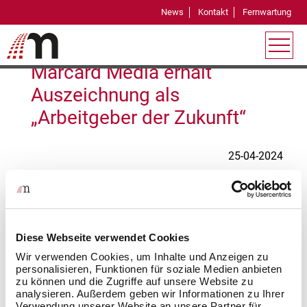
News
Kontakt
Fernwartung
Information
Marcard Media erhält
Auszeichnung als
„Arbeitgeber der Zukunft“
25-04-2024
Die Marcard Media GmbH wurde ausgezeichnet als
„Arbeitgeber der Zukunft“ . Mit der
Auszeichnung bestätigen das Deutsche
Diese Webseite verwendet Cookies
Innovationsinstitut für Nachhaltigkeit und
Digitalisierung und das DUP Unternehmer-Magazin
Wir verwenden Cookies, um Inhalte und Anzeigen zu
personalisieren, Funktionen für soziale Medien anbieten
die Attraktivität des Unternehmens im Wettbewerb
zu können und die Zugriffe auf unsere Website zu
um die besten Köpfe. Außerdem wird mit dem Preis
analysieren. Außerdem geben wir Informationen zu Ihrer
die konsequente Umsetzung der Digitalisierung aller
Verwendung unserer Website an unsere Partner für