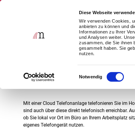
Diese Webseite verwende
Wir verwenden Cookies, um
Content Management Systeme
CLOU
anbieten zu können und di
Informationen zu Ihrer Ve
Telefonieren auch im Home Of
und Analysen weiter. Unse
zusammen, die Sie ihnen b
Unternehmensweit
gesammelt haben. Sie gebe
nutzen.
Beim Wechsel ins Home Office oder an einen anderen
Einwilligungsauswahl
Durchwahl erreichbar sein. Oft wird aufgrund lokaler
Notwendig
Handynummer jedoch im Kunden- und Lieferantenkreis 
Mit einer Cloud Telefonanlage telefonieren Sie im
sind auch über diese direkt telefonisch erreichbar. 
ob Sie lokal vor Ort im Büro an Ihrem Arbeitsplatz si
eigenes Telefongerät nutzen.