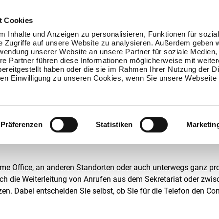
t Cookies
 Inhalte und Anzeigen zu personalisieren, Funktionen für sozia
D
HOSTING
IT LÖSUNGEN
e Zugriffe auf unsere Website zu analysieren. Außerdem geben w
rwendung unserer Website an unsere Partner für soziale Medien
fice über die geschäftliche Rufnum
re Partner führen diese Informationen möglicherweise mit weite
ereitgestellt haben oder die sie im Rahmen Ihrer Nutzung der D
n Einwilligung zu unseren Cookies, wenn Sie unsere Webseite 
 Standort, möchten Sie trotzdem weiterhin über Ihre geschäftl
 Telefonanalagen dabei auf die private Handynummer des Mitarbeit
Präferenzen
Statistiken
Marketin
nicht bekannt sein. Damit ist jetzt Schluss!
 Home Office, an anderen Standorten oder auch unterwegs ganz 
Auch die Weiterleitung von Anrufen aus dem Sekretariat oder zwis
tzen. Dabei entscheiden Sie selbst, ob Sie für die Telefon den C