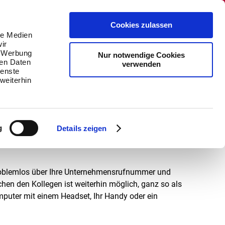
News
Kontakt
Fernwartung
Cookies zulassen
le Medien
ENTWICKLUNG
BERATUNG
ir
, Werbung
Nur notwendige Cookies
mer -
ren Daten
verwenden
ienste
weiterhin
15-01-2021
iche Rufnummer und die dazugehörige direkte
ers zurück gegriffen. Eigentlich sollte die private
g
Details zeigen
problemlos über Ihre Unternehmensrufnummer und
chen den Kollegen ist weiterhin möglich, ganz so als
omputer mit einem Headset, Ihr Handy oder ein