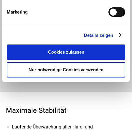
Maximale Sicherheit
Marketing
Eines können wir Ihnen versichern: Das IT-Monitoring
dient ausschließlich der Verfügbarkeits- und
Details zeigen
Stabilitätsüberwachung. Sie müssen keine Sorge davor
haben, dass wir einen inhaltlichen Einblick in Ihr
Cookies zulassen
Unternehmen haben.
Nur notwendige Cookies verwenden
Maximale Stabilität
Laufende Überwachung aller Hard- und