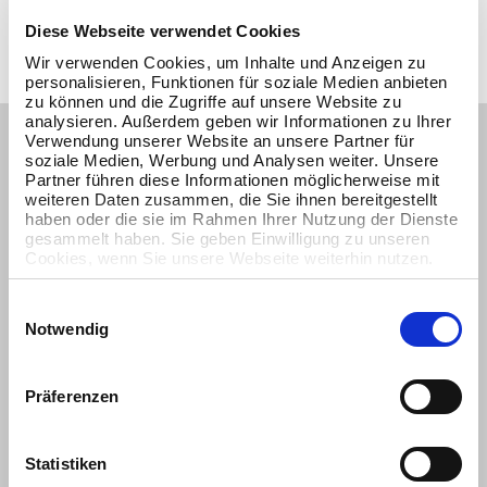
Diese Webseite verwendet Cookies
Wir verwenden Cookies, um Inhalte und Anzeigen zu
personalisieren, Funktionen für soziale Medien anbieten
zu können und die Zugriffe auf unsere Website zu
analysieren. Außerdem geben wir Informationen zu Ihrer
Verwendung unserer Website an unsere Partner für
soziale Medien, Werbung und Analysen weiter. Unsere
Maximale Transparenz
Partner führen diese Informationen möglicherweise mit
weiteren Daten zusammen, die Sie ihnen bereitgestellt
haben oder die sie im Rahmen Ihrer Nutzung der Dienste
Unser Monitoring stellt sicher, dass alle
gesammelt haben. Sie geben Einwilligung zu unseren
Cookies, wenn Sie unsere Webseite weiterhin nutzen.
Leistungskomponenten Ihrer IT-Landschaft und gesamten
Infrastruktur stabil und sicher laufen. Dabei werden
Einwilligungsauswahl
sämtliche Ergebnisse der technischen Überwachung
Notwendig
laufend erfasst und entsprechend protokolliert sowie
ausgewertet – gerne stellen wir Ihnen die detaillierten
Reportings regelmäßig zur Verfügung.
Präferenzen
Statistiken