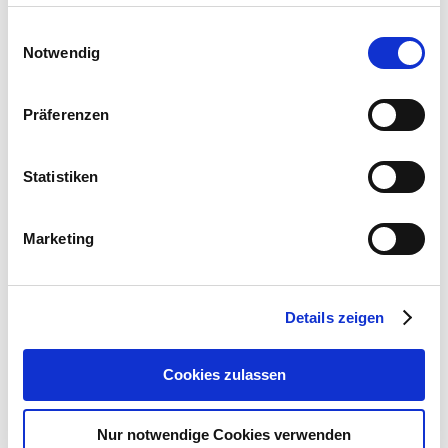
Einwilligungsauswahl
Notwendig
Machen Sie Microsoft Teams zur
Schaltzentrale Ihrer digitalen
Präferenzen
Zusammenarbeit.
Statistiken
Marketing
Firma
Details zeigen
Vorname
Cookies zulassen
Nachname *
Nur notwendige Cookies verwenden