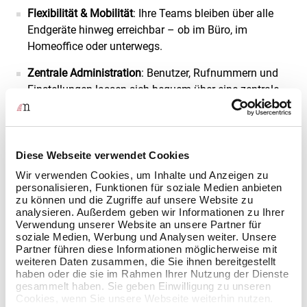
Flexibilität & Mobilität
: Ihre Teams bleiben über alle
Endgeräte hinweg erreichbar – ob im Büro, im
Homeoffice oder unterwegs.
Zentrale Administration
: Benutzer, Rufnummern und
Einstellungen lassen sich bequem über eine zentrale
Oberfläche verwalten.
Ihr Vorteil mit uns als zertifizierter NFON Partner
Als
zertifizierter NFON Partner
begleiten wir Sie auf dem
Diese Webseite verwendet Cookies
Weg zur modernen Kommunikationsplattform – von der
Wir verwenden Cookies, um Inhalte und Anzeigen zu
ersten Beratung über die technische Umsetzung bis hin
personalisieren, Funktionen für soziale Medien anbieten
zum laufenden Support. Wir sorgen dafür, dass Ihre
zu können und die Zugriffe auf unsere Website zu
Lösung nicht nur funktioniert, sondern perfekt zu Ihren
analysieren. Außerdem geben wir Informationen zu Ihrer
Verwendung unserer Website an unsere Partner für
Anforderungen passt.
soziale Medien, Werbung und Analysen weiter. Unsere
Partner führen diese Informationen möglicherweise mit
weiteren Daten zusammen, die Sie ihnen bereitgestellt
haben oder die sie im Rahmen Ihrer Nutzung der Dienste
gesammelt haben. Sie geben Einwilligung zu unseren
Cookies, wenn Sie unsere Webseite weiterhin nutzen.