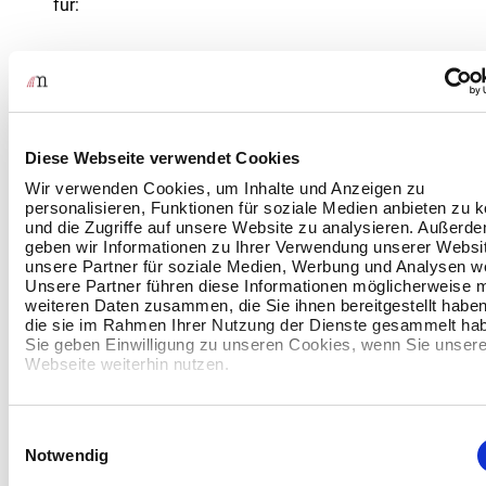
für:
KMU (kleine und mittlere Unternehmen)
benötigen professionelle IT, haben aber häufig
limitierte Ressourcen
Diese Webseite verwendet Cookies
Wir verwenden Cookies, um Inhalte und Anzeigen zu
profitieren von festen Preisen und
personalisieren, Funktionen für soziale Medien anbieten zu 
Expertenzugang
und die Zugriffe auf unsere Website zu analysieren. Außerd
geben wir Informationen zu Ihrer Verwendung unserer Websi
unsere Partner für soziale Medien, Werbung und Analysen we
Unsere Partner führen diese Informationen möglicherweise m
weiteren Daten zusammen, die Sie ihnen bereitgestellt habe
Mittelstand und wachstumsstarke Unternehmen
die sie im Rahmen Ihrer Nutzung der Dienste gesammelt ha
Sie geben Einwilligung zu unseren Cookies, wenn Sie unser
haben komplexere IT‑Strukturen
Webseite weiterhin nutzen.
benötigen Skalierbarkeit und Entlastung
interner Teams
Einwilligungsauswahl
Notwendig