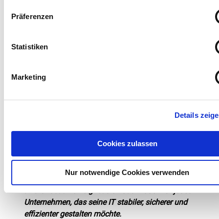
Präferenzen
Unternehmen mit hohen
Sicherheitsanforderungen
Statistiken
z. B. Gesundheitswesen, Finanzsektor oder
Industrie
Marketing
brauchen 24/7‑Überwachung, Compliance und
Cyber-Security
Details zeig
Filialbetriebe oder dezentrale Teams
Cookies zulassen
benötigen überall gleiche Servicequalität
Nur notwendige Cookies verwenden
✅ Grundsätzlich eignet sich das Modell für jedes
Unternehmen, das seine IT stabiler, sicherer und
effizienter gestalten möchte.